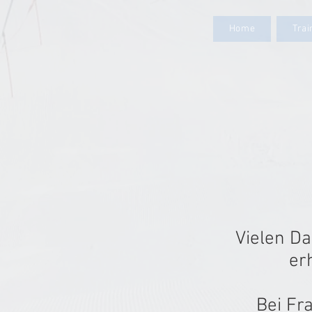
Home
Tra
Vielen D
er
Bei Fr