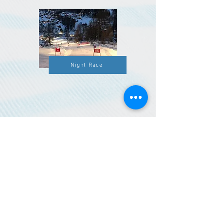
Night Race
Kontakt:
Skiclub Zermatt
Postfach 127
3920 Zermatt
info@skiclubzermatt.ch