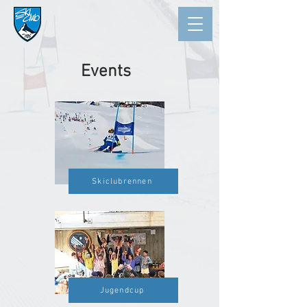
Events
Skiclubrennen
Jugendcup