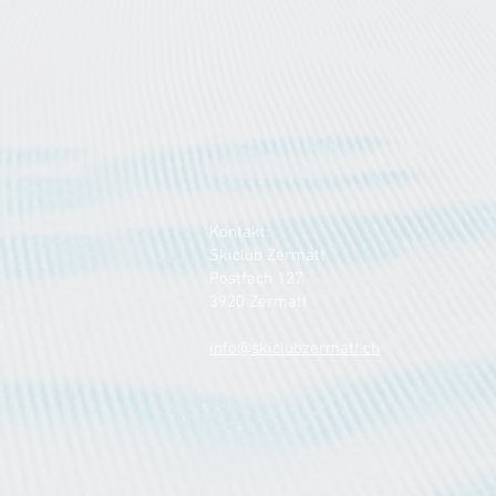
Kontakt:
Skiclub Zermatt
Postfach 127
3920 Zermatt
info@skiclubzermatt.ch