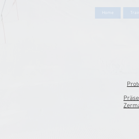
Home
Tra
Prot
Präse
Zerma